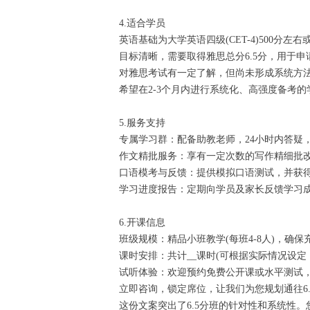
4.适合学员
英语基础为大学英语四级(CET-4)500分左
目标清晰，需要取得雅思总分6.5分，用于
对雅思考试有一定了解，但尚未形成系统方
希望在2-3个月内进行系统化、高强度备考的
5.服务支持
专属学习群：配备助教老师，24小时内答疑
作文精批服务：享有一定次数的写作精细批
口语模考与反馈：提供模拟口语测试，并获
学习进度报告：定期向学员及家长反馈学习
6.开课信息
班级规模：精品小班教学(每班4-8人)，确
课时安排：共计__课时(可根据实际情况设定，
试听体验：欢迎预约免费公开课或水平测试
立即咨询，锁定席位，让我们为您规划通往6.
这份文案突出了6.5分班的针对性和系统性