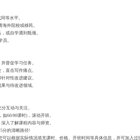
右或同等水平。
申请海外院校或移民。
法，或自学遇到瓶颈。
学员。
，并督促学习任务。
改，直击写作痛点。
得针对性改进建议。
成果与待改进领域。
保充分互动与关注。
如60/80课时)，滚动开班。
，深入了解课程内容与师资。
5分的清晰路径!
。您可以根据实际情况填充课时、价格、开班时间等具体信息，并可加入过