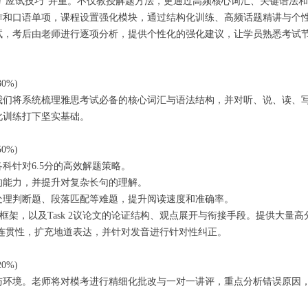
与“应试技巧”并重。不仅教授解题方法，更通过高频核心词汇、关键语法
作和口语单项，课程设置强化模块，通过结构化训练、高频话题精讲与个
试，考后由老师进行逐项分析，提供个性化的强化建议，让学员熟悉考试
0%)
我们将系统梳理雅思考试必备的核心词汇与语法结构，并对听、说、读、
化训练打下坚实基础。
0%)
科针对6.5分的高效解题策略。
的能力，并提升对复杂长句的理解。
处理判断题、段落匹配等难题，提升阅读速度和准确率。
辑与框架，以及Task 2议论文的论证结构、观点展开与衔接手段。提供大量
利度与连贯性，扩充地道表达，并针对发音进行针对性纠正。
0%)
与环境。老师将对模考进行精细化批改与一对一讲评，重点分析错误原因