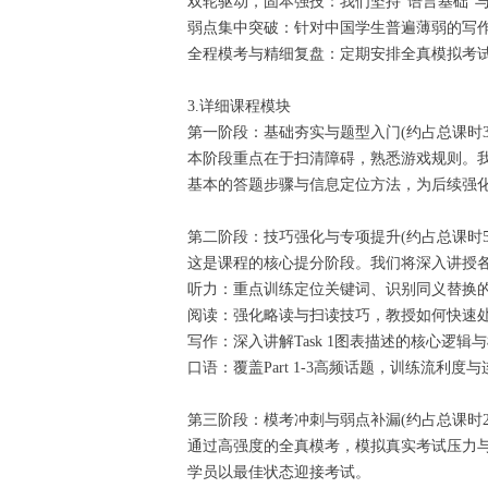
双轮驱动，固本强技：我们坚持“语言基础”
弱点集中突破：针对中国学生普遍薄弱的写
全程模考与精细复盘：定期安排全真模拟考
3.详细课程模块
第一阶段：基础夯实与题型入门(约占总课时3
本阶段重点在于扫清障碍，熟悉游戏规则。
基本的答题步骤与信息定位方法，为后续强
第二阶段：技巧强化与专项提升(约占总课时5
这是课程的核心提分阶段。我们将深入讲授各
听力：重点训练定位关键词、识别同义替换
阅读：强化略读与扫读技巧，教授如何快速
写作：深入讲解Task 1图表描述的核心逻
口语：覆盖Part 1-3高频话题，训练流
第三阶段：模考冲刺与弱点补漏(约占总课时2
通过高强度的全真模考，模拟真实考试压力
学员以最佳状态迎接考试。