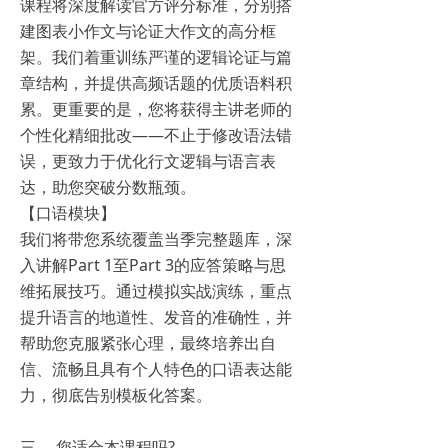
课程将深度解读官方评分标准，分别搭
建图表小作文与论证大作文的高分框
架。我们着重训练严谨的逻辑论证与篇
章结构，并提供高频话题的优质语料积
累。更重要的是，您将获得主讲老师的
个性化精细批改——不止于修改语法错
误，更致力于优化行文逻辑与语言表
达，助您突破分数瓶颈。
【口语模块】
我们将带您系统覆盖当季完整题库，深
入讲解Part 1至Part 3的应答策略与思
维拓展技巧。通过模拟实战演练，重点
提升语言的地道性、发音的准确性，并
帮助您克服紧张心理，最终培养出自
信、流畅且具有个人特色的口语表达能
力，彻底告别模板化答案。
三、 您适合本课程吗?