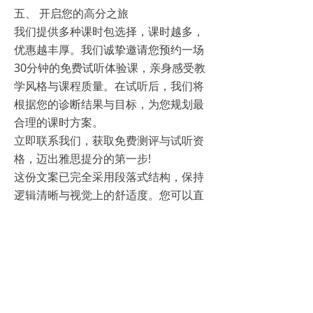
五、 开启您的高分之旅
我们提供多种课时包选择，课时越多，
优惠越丰厚。我们诚挚邀请您预约一场
30分钟的免费试听体验课，亲身感受教
学风格与课程质量。在试听后，我们将
根据您的诊断结果与目标，为您规划最
合理的课时方案。
立即联系我们，获取免费测评与试听资
格，迈出雅思提分的第一步!
这份文案已完全采用段落式结构，保持
逻辑清晰与视觉上的舒适度。您可以直
接使用，或根据机构具体信息(如师资详
情、价格、成功案例等)进行填充和调
整。如果需要进一步的精简或风格变
化，请随时提出。
——END——