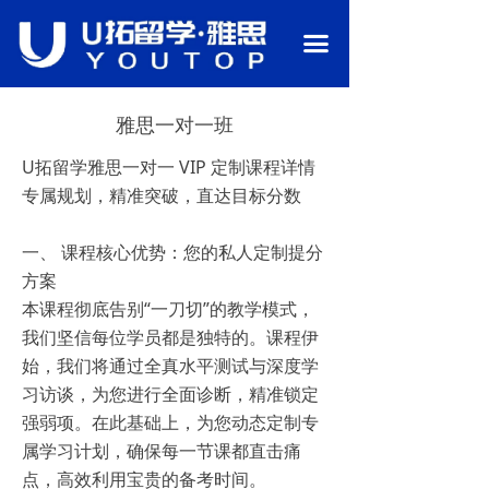
首页
끀
关于我们
雅思一对一班
语言备考
U拓留学雅思一对一 VIP 定制课程详情
行业资讯
专属规划，精准突破，直达目标分数
热门课程
一、 课程核心优势：您的私人定制提分
留学申请
方案
本课程彻底告别“一刀切”的教学模式，
校园环境
我们坚信每位学员都是独特的。课程伊
始，我们将通过全真水平测试与深度学
师资团队
习访谈，为您进行全面诊断，精准锁定
联系我们
强弱项。在此基础上，为您动态定制专
属学习计划，确保每一节课都直击痛
点，高效利用宝贵的备考时间。